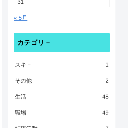
31
« 5月
カテゴリ－
スキ－
1
その他
2
生活
48
職場
49