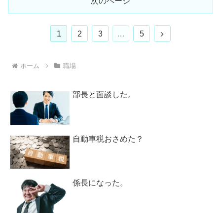
次のページ
次
1
2
3
…
5
へ
ホーム
職場
部長と面談した。
自動車税おさめた？
係長になった。