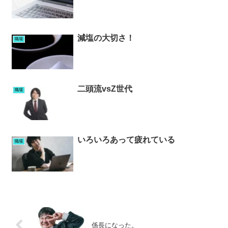
減塩の大切さ！
職場
二頭流vsZ世代
職場
いろいろあって疲れている
職場
係長になった。