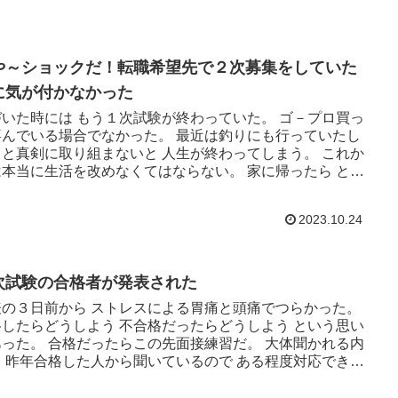
や～ショックだ！転職希望先で２次募集をしていた
に気が付かなかった
づいた時には もう１次試験が終わっていた。 ゴ－プロ買っ
喜んでいる場合でなかった。 最近は釣りにも行っていたし
っと真剣に取り組まないと 人生が終わってしまう。 これか
は本当に生活を改めなくてはならない。 家に帰ったら とに
試験...
2023.10.24
次試験の合格者が発表された
表の３日前から ストレスによる胃痛と頭痛でつらかった。
格したらどうしよう 不合格だったらどうしよう という思い
あった。 合格だったらこの先面接練習だ。 大体聞かれる内
も 昨年合格した人から聞いているので ある程度対応できそ
ある...