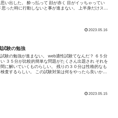
思い出した。 酔っ払って 顔が赤く 目がイッちゃってい
が 思った時に行動しないと事が進まない。 上半身だけスー
着て...
2023.05.16
職試験の勉強
試験の勉強が進まない。 web適性試験てなんだ？ ６５分
しい ３５分が比較的簡単な問題がたくさん出題され それを
時間に解いていくものらしい。 残りの３０分は性格的なも
を検査するらしい。 この試験対策は何をやったら良いかよ
からん...
2023.05.15