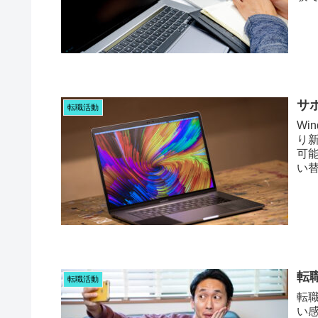
が W
サ
転職活動
Wi
り
可
い
転
転職活動
転職
い