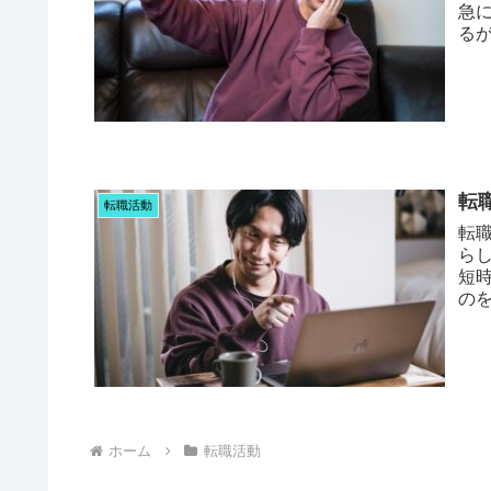
急に
る
ツを
転
転職活動
転職
ら
短
の
くわ
ホーム
転職活動