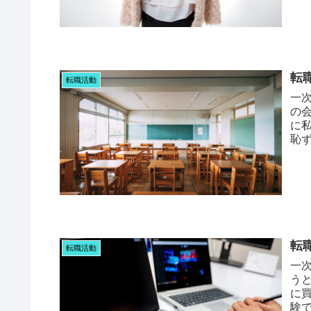
転
転職活動
一
の会
に
恥
でき
転
転職活動
一次
う
に
験