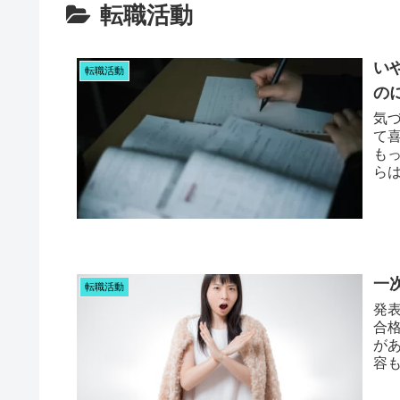
転職活動
い
転職活動
の
気
て
も
ら
かく
一
転職活動
発
合
が
容
うで