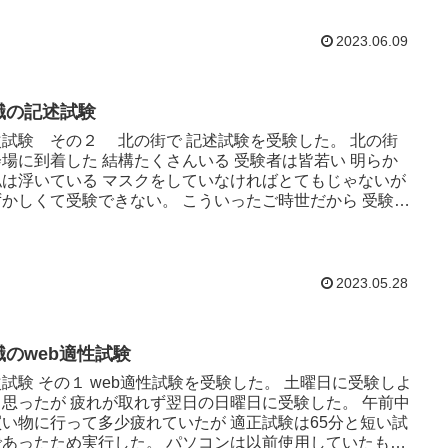
2023.06.09
職の記述試験
次試験 その２ 北の街で 記述試験を受験した。 北の街
場に到着した 結構たくさんいる 受験者は皆若い 明らか
私は浮いている マスクをしていなければとてもじゃないが
ずかしくて受験できない。 こういったご時世だから 受験が
るの...
2023.05.28
職のweb適性試験
試験 その１ web適性試験を受験した。 土曜日に受験しよ
と思ったが 疲れが取れず翌日の日曜日に受験した。 午前中
買い物に行って多少疲れていたが 適正試験は65分と短い試
であったため実行した。 パソコンは以前使用していたもの