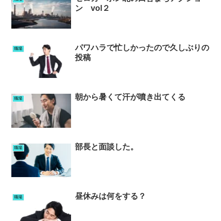
ン vol２
パワハラで忙しかったので久しぶりの
職場
投稿
朝から暑くて汗が噴き出てくる
職場
部長と面談した。
職場
昼休みは何をする？
職場