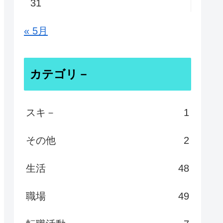
31
« 5月
カテゴリ－
スキ－
1
その他
2
生活
48
職場
49