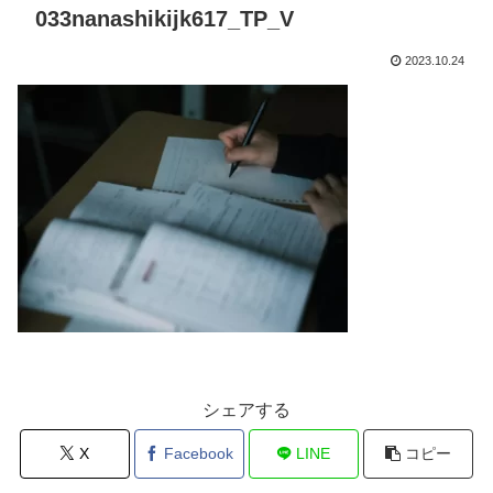
033nanashikijk617_TP_V
2023.10.24
シェアする
X
Facebook
LINE
コピー