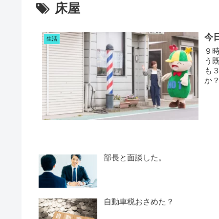
床屋
今
生活
９
う
も
か
いの
部長と面談した。
自動車税おさめた？