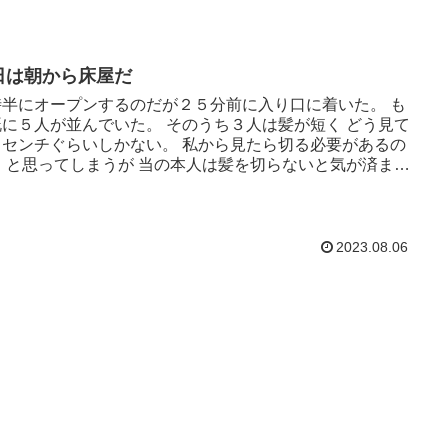
日は朝から床屋だ
時半にオープンするのだが２５分前に入り口に着いた。 も
既に５人が並んでいた。 そのうち３人は髪が短く どう見て
３センチぐらいしかない。 私から見たら切る必要があるの
？ と思ってしまうが 当の本人は髪を切らないと気が済まな
だろう。...
2023.08.06