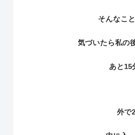
そんなこ
気づいたら私の
あと1
外で