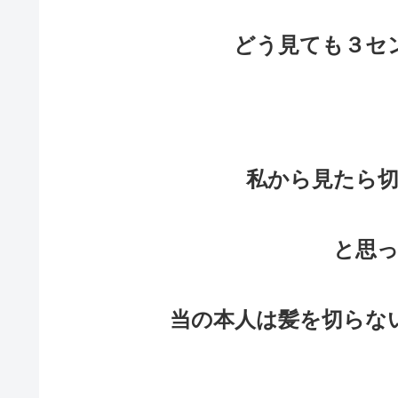
どう見ても３セ
私から見たら
と思
当の本人は髪を切らな