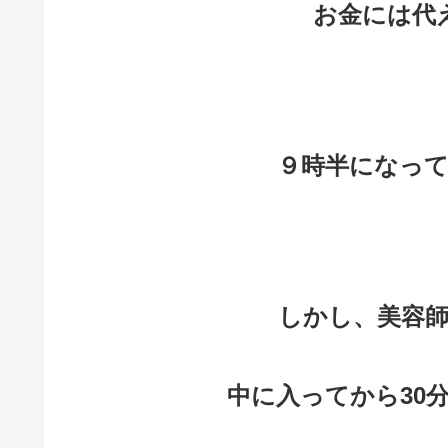
お金には代
９時半になっ
しかし、美容
中に入ってから30