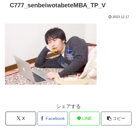
C777_senbeiwotabeteMBA_TP_V
2023.12.17
シェアする
X
Facebook
LINE
コピー