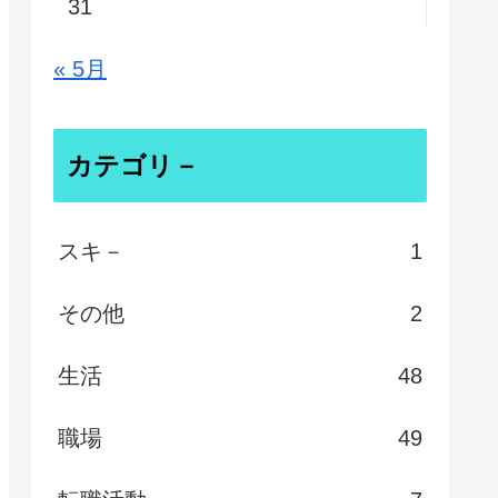
31
« 5月
カテゴリ－
スキ－
1
その他
2
生活
48
職場
49