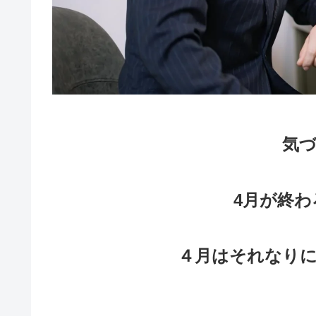
気
4
月が終わ
４月はそれなり