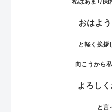
私はあまり関
おはよう
と
軽く
挨拶
向こうから
よろしく
と言