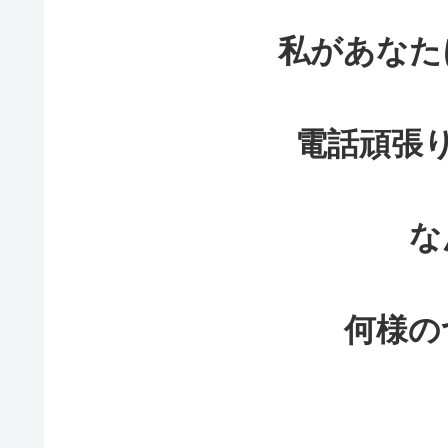
私
があなた
電話頑張
な
何様の