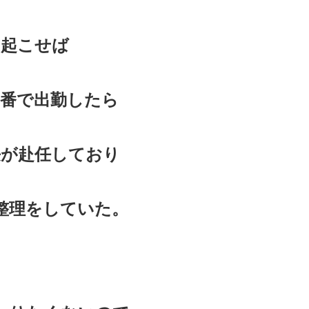
い起こせば
一番で出勤したら
長が赴任しており
整理をしていた。