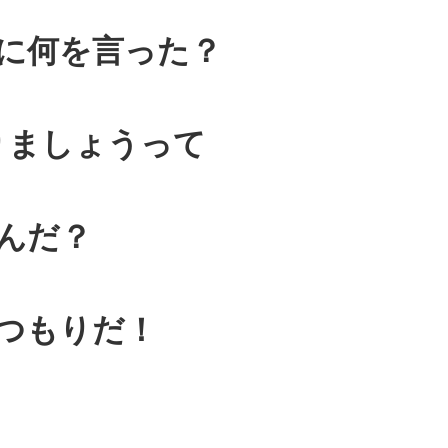
に何を言った？
りましょうって
んだ？
つもりだ！