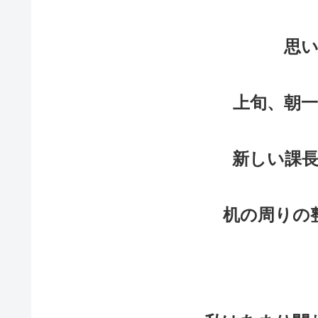
思
上旬、朝
新しい課
机の周りの