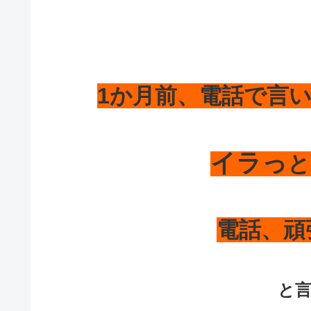
1か月前、
電話で言
イラっ
と
電話、頑
と