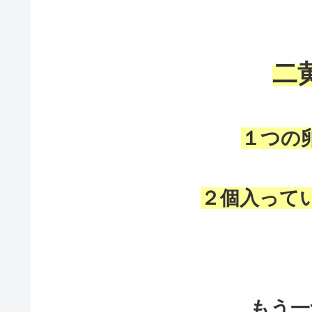
二
１つの
２個入って
もう一