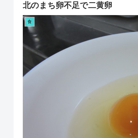
北のまち卵不足で二黄卵
食