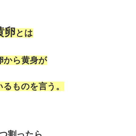
黄卵
とは
卵から黄身が
いるものを言う。
つ割ったら