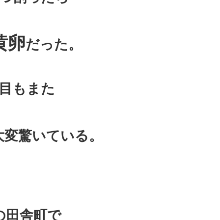
黄卵
だった。
目もまた
大変驚いている。
の田舎町で