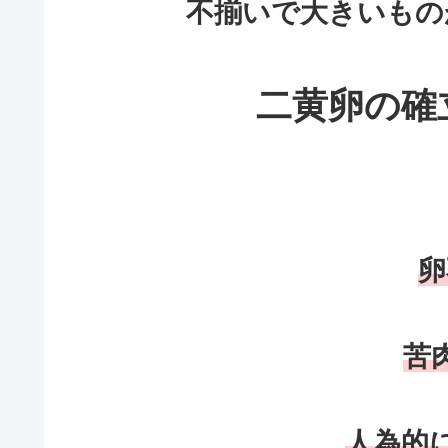
不揃いで大きいもの
二黄卵の確
卵
苦
人為的