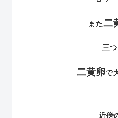
二
また
三つ
二黄卵
で
近傍