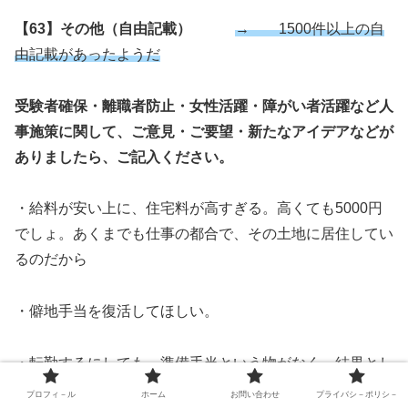
【63】その他（自由記載）
→ 1500件以上の自
由記載があったようだ
受験者確保・離職者防止・女性活躍・障がい者活躍など人
事施策に関して、ご意見・ご要望・新たなアイデアなどが
ありましたら、ご記入ください。
・給料が安い上に、住宅料が高すぎる。高くても5000円
でしょ。あくまでも仕事の都合で、その土地に居住してい
るのだから
・僻地手当を復活してほしい。
・転勤するにしても、準備手当という物がなく、結果とし
て大赤字
プロフィ－ル
ホーム
お問い合わせ
プライバシ－ポリシ－