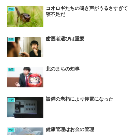
コオロギたちの鳴き声がうるさすぎて
生活
寝不足だ
歯医者選びは重要
生活
北のまちの知事
生活
設備の老朽により停電になった
生活
健康管理はお金の管理
生活